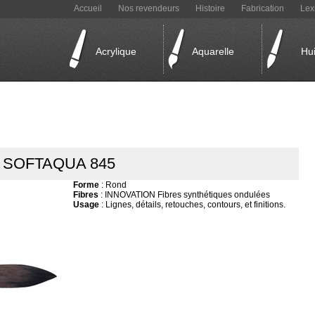
Accueil
Nos revendeurs
Histoire
Fabrication
Lex
Acrylique
Aquarelle
Hui
SOFTAQUA 845
Forme
: Rond
Fibres
: INNOVATION Fibres synthétiques ondulées
Usage
: Lignes, détails, retouches, contours, et finitions.