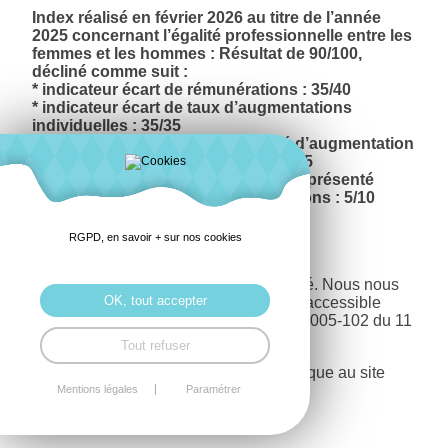
Index réalisé en février 2026 au titre de l’année
2025 concernant l’égalité professionnelle entre les
femmes et les hommes : Résultat de 90/100,
décliné comme suit :
* indicateur écart de rémunérations : 35/40
* indicateur écart de taux d’augmentations
individuelles : 35/35
* indicateur salarié ayant bénéficié d’augmentation
au retour de congés maternité : 15/15
* indicateur salariés du sexe sous-représenté
parmi les 10 plus hautes rémunérations : 5/10
Déclaration d'accessibilité
RGPD, en savoir + sur nos cookies
Engagement en faveur de l'accessibilité. Nous nous
OK, tout accepter
engageons à rendre notre site internet accessible
conformément à l'article 47 de la loi n°2005-102 du 11
février 2005.
Tout refuser
Cette déclaration d'accessibilité s'applique au site
https://www.raphael.fr.
Mentions légales
Paramétrer
Consulter la déclaration