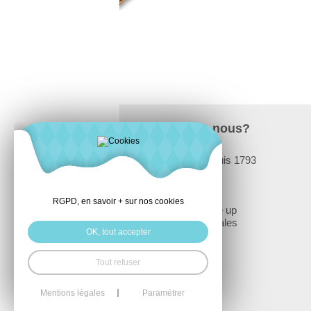
Qui sommes-nous?
Raphaël depuis 1793
Newsletter
Recherche
Accueil
RGPD, en savoir + sur nos cookies
raphael make up
Mentions légales
OK, tout accepter
Tout refuser
Mentions légales
Paramétrer