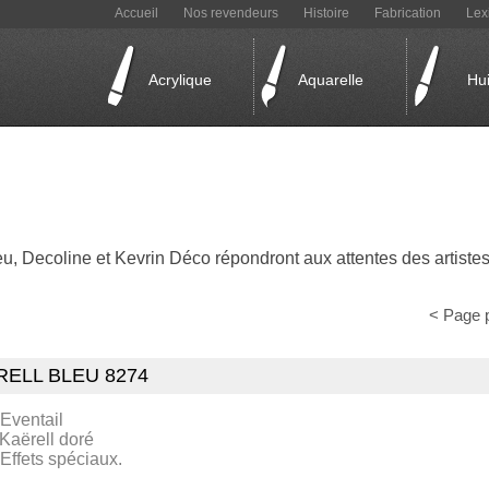
Accueil
Nos revendeurs
Histoire
Fabrication
Lex
Acrylique
Aquarelle
Hui
 Decoline et Kevrin Déco répondront aux attentes des artistes 
< Page 
RELL BLEU 8274
 Eventail
 Kaërell doré
 Effets spéciaux.