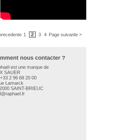
precedente
1
2
3
4
Page suivante >
mment nous contacter ?
haël est une marque de
X SAUER
:+33 2 96 68 20 00
rue Lamarck
2000 SAINT-BRIEUC
l@raphael.fr