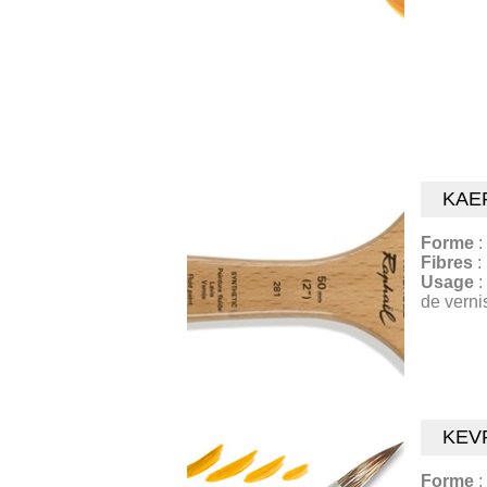
KAE
Forme
:
Fibres
:
Usage
:
de verni
KEV
Forme
: