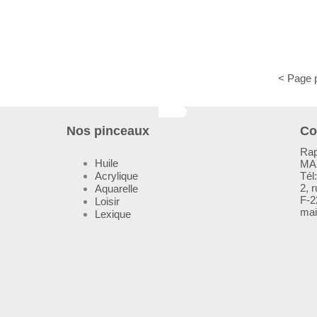
< Page 
Nos pinceaux
Co
Rap
Huile
MA
Acrylique
Tél
2, 
Aquarelle
F-2
Loisir
mai
Lexique