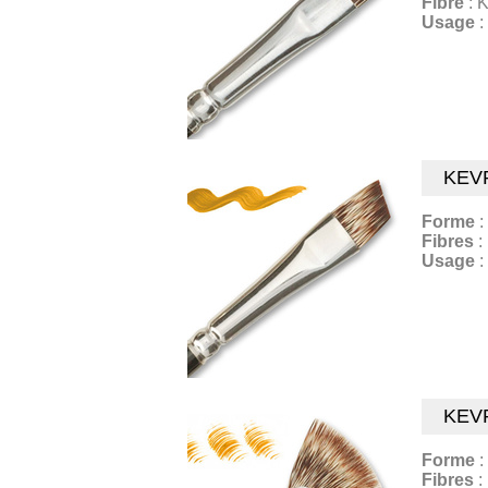
Fibre
: K
Usage
:
KEV
Forme
:
Fibres
:
Usage
:
KEV
Forme
:
Fibres
: