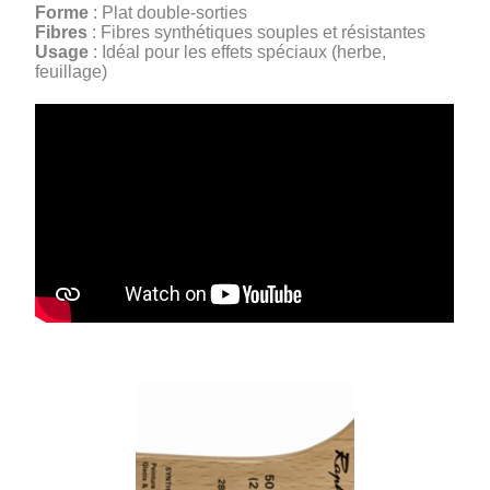
Forme
: Plat double-sorties
Fibres
: Fibres synthétiques souples et résistantes
Usage
: Idéal pour les effets spéciaux (herbe,
feuillage)