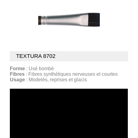
TEXTURA 8702
Forme
: Usé bombé
Fibres
: Fibres synthétiques nerveuses et courtes
Usage
: Modelés, reprises et glacis