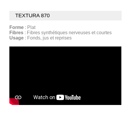
TEXTURA 870
Forme
: Plat
Fibres
: Fibres synthétiques nerveuses et courtes
Usage
: Fonds, jus et reprises