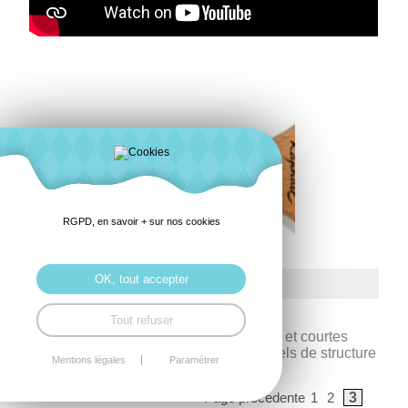
RGPD, en savoir + sur nos cookies
OK, tout accepter
TEXTURA SPALTER 292
Forme
: Spalter
Tout refuser
Fibres
: Fibres synthétiques nerveuses et courtes
Usage
: empâtement et utilisation de gels de structure
Mentions légales
Paramétrer
< Page precedente
1
2
3