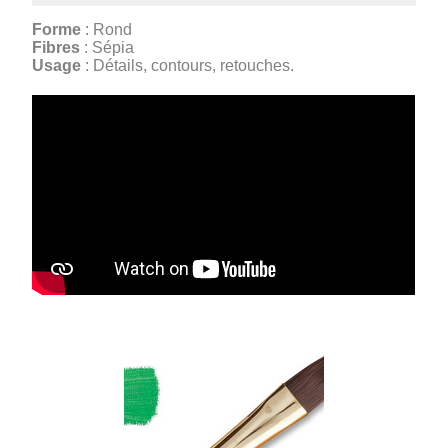
Forme
: Rond
Fibres
: Sépia
Usage
: Détails, contours, retouches.