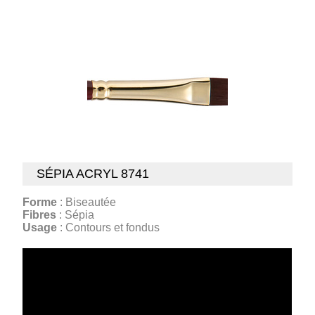
SÉPIA ACRYL 8741
Forme
: Biseautée
Fibres
: Sépia
Usage
: Contours et fondus