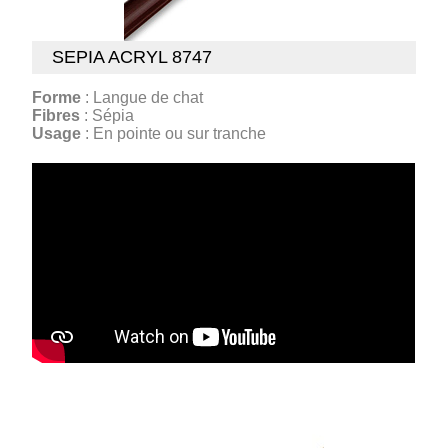
SEPIA ACRYL 8747
Forme
: Langue de chat
Fibres
: Sépia
Usage
: En pointe ou sur tranche