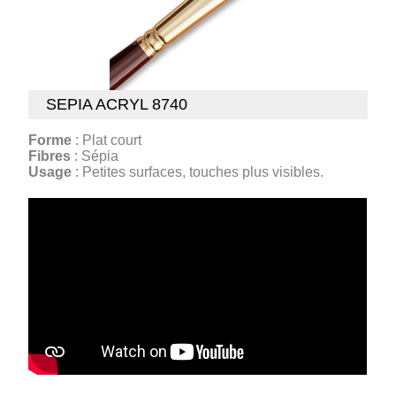
SEPIA ACRYL 8740
Forme
: Plat court
Fibres
: Sépia
Usage
: Petites surfaces, touches plus visibles.