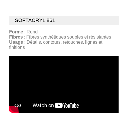
SOFTACRYL 861
Forme
: Rond
Fibres
: Fibres synthétiques souples et résistantes
Usage
: Détails, contours, retouches, lignes et
finitions