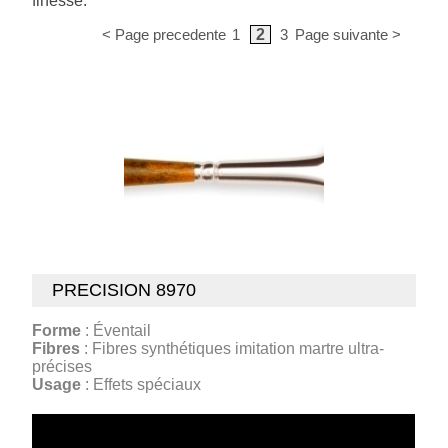
finesse.
< Page precedente
1
2
3
Page suivante >
PRECISION 8970
Forme
: Éventail
Fibres
: Fibres synthétiques imitation martre ultra-
précises
Usage
: Effets spéciaux